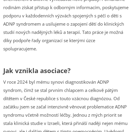
rodinám získat přístup k odborným informacím, poskytujeme
podporu v každodenních výzvách spojených s péčí o děti s
ADNP syndromem a usilujeme o zapojení dětí do klinických
studií nových nadějných léků a terapií. Tato práce je možná
díky podpoře řady organizací se kterými úzce
spolupracujeme.
Jak vznikla asociace?
V roce 2024 byl mému synovi diagnostikován ADNP
syndrom, čímž se stal prvním chlapcem a celkově pátým
dítětem v České republice s touto vzácnou diagnózou. Od
začátku jsem se začal intenzivně věnovat problematice ADNP
syndromu včetně možností léčby. Jednou z mých priorit se
stala klinická studie v Izraeli, která přináší naději nejen mému
synovi, ale i dalším dětem s tímto onemocněním. Uvědomil