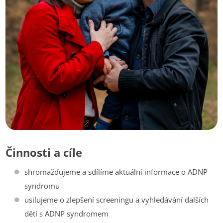
Činnosti a cíle
shromažďujeme a sdílíme aktuální informace o ADNP
syndromu
usilujeme o zlepšení screeningu a vyhledávání dalších
dětí s ADNP syndromem